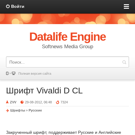
Войти
Datalife Engine
Softnews Media Group
Полная версия сайта
Шрифт Vivaldi D CL
ZVV
29-08-2012, 06:48
7324
Шрифты
»
Русские
Закрученный шрифт, поддерживает Русские и Английские