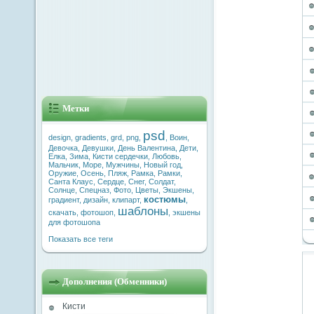
Метки
psd
design
,
gradients
,
grd
,
png
,
,
Воин
,
Девочка
,
Девушки
,
День Валентина
,
Дети
,
Елка
,
Зима
,
Кисти сердечки
,
Любовь
,
Мальчик
,
Море
,
Мужчины
,
Новый год
,
Оружие
,
Осень
,
Пляж
,
Рамка
,
Рамки
,
Санта Клаус
,
Сердце
,
Снег
,
Солдат
,
Солнце
,
Спецназ
,
Фото
,
Цветы
,
Экшены
,
костюмы
градиент
,
дизайн
,
клипарт
,
,
шаблоны
скачать
,
фотошоп
,
,
экшены
для фотошопа
Показать все теги
Дополнения (Обменники)
Кисти