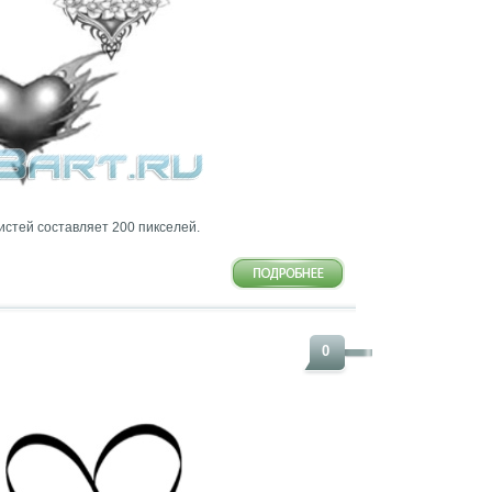
истей составляет 200 пикселей.
0