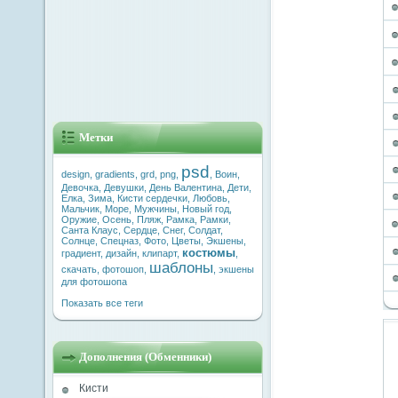
Метки
psd
design
,
gradients
,
grd
,
png
,
,
Воин
,
Девочка
,
Девушки
,
День Валентина
,
Дети
,
Елка
,
Зима
,
Кисти сердечки
,
Любовь
,
Мальчик
,
Море
,
Мужчины
,
Новый год
,
Оружие
,
Осень
,
Пляж
,
Рамка
,
Рамки
,
Санта Клаус
,
Сердце
,
Снег
,
Солдат
,
Солнце
,
Спецназ
,
Фото
,
Цветы
,
Экшены
,
костюмы
градиент
,
дизайн
,
клипарт
,
,
шаблоны
скачать
,
фотошоп
,
,
экшены
для фотошопа
Показать все теги
Дополнения (Обменники)
Кисти