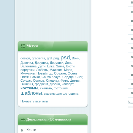
Метки
psd
design
,
gradients
,
grd
,
png
,
,
Воин
,
Девочка
,
Девушка
,
Девушки
,
День
Валентина
,
Дети
,
Елка
,
Зима
,
Кисти
сердечки
,
Любовь
,
Мальчик
,
Море
,
Мужчины
,
Новый год
,
Оружие
,
Осень
,
Пляж
,
Рамки
,
Санта Клаус
,
Сердце
,
Снег
,
Солдат
,
Солнце
,
Спецназ
,
Фото
,
Цветы
,
Экшены
,
градиент
,
дизайн
,
клипарт
,
костюмы
,
скачать
,
фотошоп
,
шаблоны
,
экшены для фотошопа
Показать все теги
Дополнения (Обменники)
Кисти