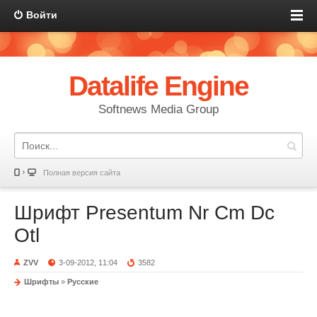
Войти
Datalife Engine
Softnews Media Group
Полная версия сайта
Шрифт Presentum Nr Cm Dc
Otl
ZVV
3-09-2012, 11:04
3582
Шрифты
»
Русские