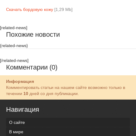
Скачать бордовую кожу
[1,29 Mb]
[related-news]
Похожие новости
{related-news}
[/related-news]
Комментарии (0)
Информация
Комментировать статьи на нашем сайте возможно только в
течении
10
дней со дня публикации.
Навигация
О сайте
В мире