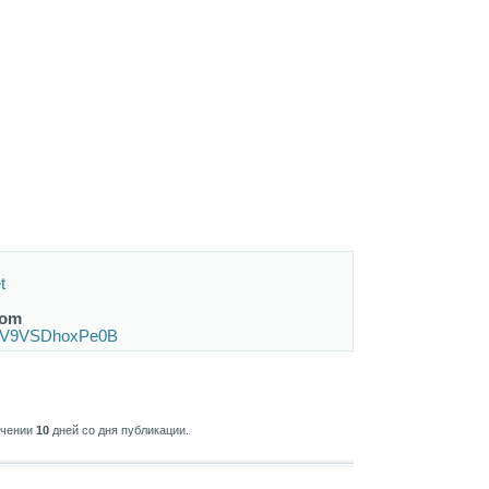
t
com
om/V9VSDhoxPe0B
ечении
10
дней со дня публикации.