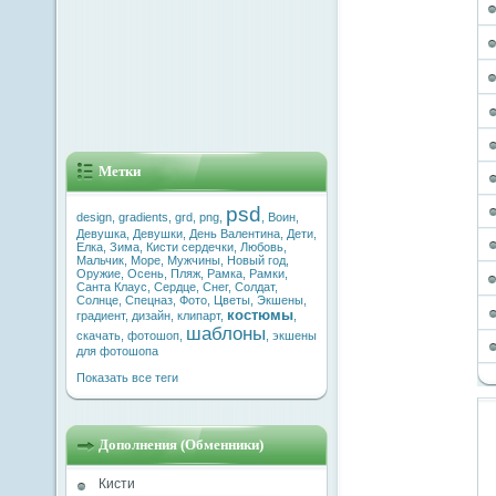
Метки
psd
design
,
gradients
,
grd
,
png
,
,
Воин
,
Девушка
,
Девушки
,
День Валентина
,
Дети
,
Елка
,
Зима
,
Кисти сердечки
,
Любовь
,
Мальчик
,
Море
,
Мужчины
,
Новый год
,
Оружие
,
Осень
,
Пляж
,
Рамка
,
Рамки
,
Санта Клаус
,
Сердце
,
Снег
,
Солдат
,
Солнце
,
Спецназ
,
Фото
,
Цветы
,
Экшены
,
костюмы
градиент
,
дизайн
,
клипарт
,
,
шаблоны
скачать
,
фотошоп
,
,
экшены
для фотошопа
Показать все теги
Дополнения (Обменники)
Кисти