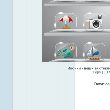
Иконки - вещи за стекл
3 eps | 13
Downloa