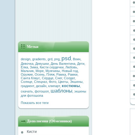
Метки
psd
design
,
gradients
,
grd
,
png
,
,
Воин
,
Девочка
,
Девушки
,
День Валентина
,
Дети
,
Елка
,
Зима
,
Кисти сердечки
,
Любовь
,
Мальчик
,
Море
,
Мужчины
,
Новый год
,
Оружие
,
Осень
,
Пляж
,
Рамка
,
Рамки
,
Санта Клаус
,
Сердце
,
Снег
,
Солдат
,
Солнце
,
Спецназ
,
Фото
,
Цветы
,
Экшены
,
костюмы
градиент
,
дизайн
,
клипарт
,
,
шаблоны
скачать
,
фотошоп
,
,
экшены
для фотошопа
Показать все теги
Дополнения (Обменники)
Кисти