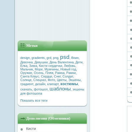
Метки
psd
design
,
gradients
,
grd
,
png
,
,
Воин
,
Девочка
,
Девушки
,
День Валентина
,
Дети
,
Елка
,
Зима
,
Кисти сердечки
,
Любовь
,
Мальчик
,
Море
,
Мужчины
,
Новый год
,
Оружие
,
Осень
,
Пляж
,
Рамка
,
Рамки
,
Санта Клаус
,
Сердце
,
Снег
,
Солдат
,
Солнце
,
Спецназ
,
Фото
,
Цветы
,
Экшены
,
костюмы
градиент
,
дизайн
,
клипарт
,
,
шаблоны
скачать
,
фотошоп
,
,
экшены
для фотошопа
Показать все теги
Дополнения (Обменники)
Кисти