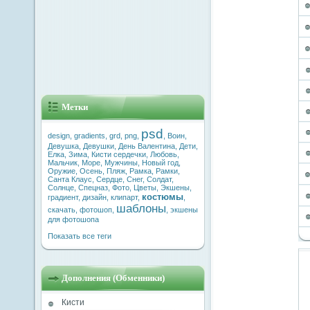
Метки
psd
design
,
gradients
,
grd
,
png
,
,
Воин
,
Девушка
,
Девушки
,
День Валентина
,
Дети
,
Елка
,
Зима
,
Кисти сердечки
,
Любовь
,
Мальчик
,
Море
,
Мужчины
,
Новый год
,
Оружие
,
Осень
,
Пляж
,
Рамка
,
Рамки
,
Санта Клаус
,
Сердце
,
Снег
,
Солдат
,
Солнце
,
Спецназ
,
Фото
,
Цветы
,
Экшены
,
костюмы
градиент
,
дизайн
,
клипарт
,
,
шаблоны
скачать
,
фотошоп
,
,
экшены
для фотошопа
Показать все теги
Дополнения (Обменники)
Кисти