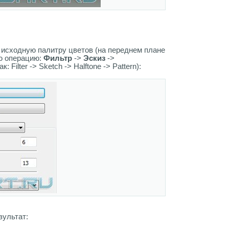
исходную палитру цветов (на переднем плане
ю операцию:
Фильтр
->
Эскиз
->
 Filter -> Sketch -> Halftone -> Pattern):
зультат: