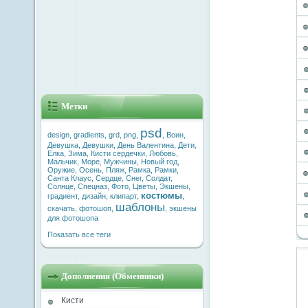
Метки
psd
design
,
gradients
,
grd
,
png
,
,
Воин
,
Девушка
,
Девушки
,
День Валентина
,
Дети
,
Елка
,
Зима
,
Кисти сердечки
,
Любовь
,
Мальчик
,
Море
,
Мужчины
,
Новый год
,
Оружие
,
Осень
,
Пляж
,
Рамка
,
Рамки
,
Санта Клаус
,
Сердце
,
Снег
,
Солдат
,
Солнце
,
Спецназ
,
Фото
,
Цветы
,
Экшены
,
костюмы
градиент
,
дизайн
,
клипарт
,
,
шаблоны
скачать
,
фотошоп
,
,
экшены
для фотошопа
Показать все теги
Дополнения (Обменники)
Кисти