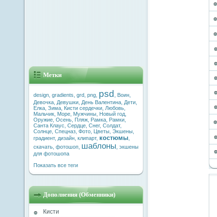
Метки
psd
design
,
gradients
,
grd
,
png
,
,
Воин
,
Девочка
,
Девушки
,
День Валентина
,
Дети
,
Елка
,
Зима
,
Кисти сердечки
,
Любовь
,
Мальчик
,
Море
,
Мужчины
,
Новый год
,
Оружие
,
Осень
,
Пляж
,
Рамка
,
Рамки
,
Санта Клаус
,
Сердце
,
Снег
,
Солдат
,
Солнце
,
Спецназ
,
Фото
,
Цветы
,
Экшены
,
костюмы
градиент
,
дизайн
,
клипарт
,
,
шаблоны
скачать
,
фотошоп
,
,
экшены
для фотошопа
Показать все теги
Дополнения (Обменники)
Кисти