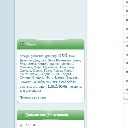
Метки
psd
design
,
gradients
,
grd
,
png
,
,
Воин
,
Девочка
,
Девушки
,
День Валентина
,
Дети
,
Елка
,
Зима
,
Кисти сердечки
,
Любовь
,
Мальчик
,
Море
,
Мужчины
,
Новый год
,
Оружие
,
Осень
,
Пляж
,
Рамка
,
Рамки
,
Санта Клаус
,
Сердце
,
Снег
,
Солдат
,
Солнце
,
Спецназ
,
Фото
,
Цветы
,
Экшены
,
костюмы
градиент
,
дизайн
,
клипарт
,
,
шаблоны
скачать
,
фотошоп
,
,
экшены
для фотошопа
Показать все теги
Дополнения (Обменники)
Кисти