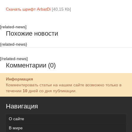
Скачать шрифт ArbatDi
[40,15 Kb]
[related-news]
Похожие новости
{related-news}
[/related-news]
Комментарии (0)
Информация
Комментировать статьи на нашем сайте возможно только в
течении
10
дней со дня публикации.
Навигация
О сайте
В мире