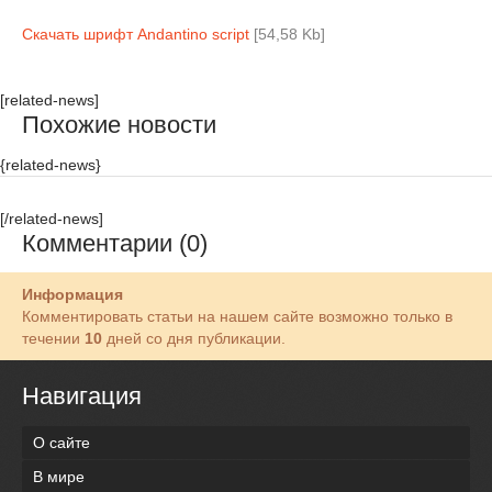
Скачать шрифт Andantino script
[54,58 Kb]
[related-news]
Похожие новости
{related-news}
[/related-news]
Комментарии (0)
Информация
Комментировать статьи на нашем сайте возможно только в
течении
10
дней со дня публикации.
Навигация
О сайте
В мире