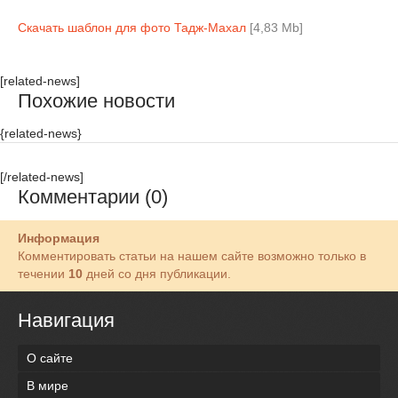
Скачать шаблон для фото Тадж-Махал
[4,83 Mb]
[related-news]
Похожие новости
{related-news}
[/related-news]
Комментарии (0)
Информация
Комментировать статьи на нашем сайте возможно только в
течении
10
дней со дня публикации.
Навигация
О сайте
В мире