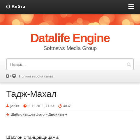
Войти
Datalife Engine
Softnews Media Group
Полная версия сайта
Тадж-Махал
joKer
1-11-2011, 11:33
4037
Шаблоны для фото
»
Двойные +
Шаблон с танцовщицами.