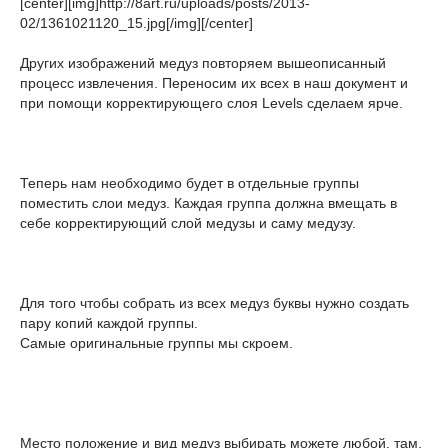
[center][img]http://8art.ru/uploads/posts/2013-
02/1361021120_15.jpg[/img][/center]
Других изображений медуз повторяем вышеописанный
процесс извлечения. Переносим их всех в наш документ и
при помощи корректирующего слоя Levels сделаем ярче.
Теперь нам необходимо будет в отдельные группы
поместить слои медуз. Каждая группа должна вмещать в
себе корректирующий слой медузы и саму медузу.
Для того чтобы собрать из всех медуз буквы нужно создать
пару копий каждой группы.
Самые оригинальные группы мы скроем.
Место положение и вид медуз выбирать можете любой, там,