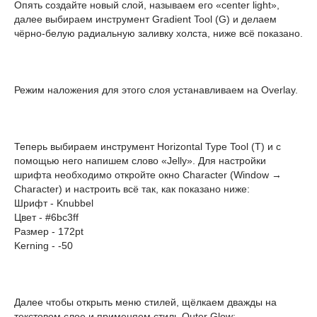
Опять создайте новый слой, называем его «center light»,
далее выбираем инструмент Gradient Tool (G) и делаем
чёрно-белую радиальную заливку холста, ниже всё показано.
Режим наложения для этого слоя устанавливаем на Overlay.
Теперь выбираем инструмент Horizontal Type Tool (T) и с
помощью него напишем слово «Jelly». Для настройки
шрифта необходимо откройте окно Character (Window →
Character) и настроить всё так, как показано ниже:
Шрифт - Knubbel
Цвет - #6bc3ff
Размер - 172pt
Kerning - -50
Далее чтобы открыть меню стилей, щёлкаем дважды на
текстовом слое и применяем стиль Outer Glow: