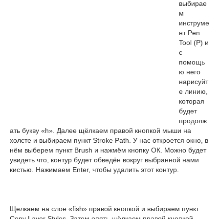
выбирае
м
инструме
нт Pen
Tool (P) и
с
помощь
ю него
нарисуйт
е линию,
которая
будет
продолж
ать букву «h». Далее щёлкаем правой кнопкой мыши на
холсте и выбираем пункт Stroke Path. У нас откроется окно, в
нём выберем пункт Brush и нажмём кнопку ОК. Можно будет
увидеть что, контур будет обведён вокруг выбранной нами
кистью. Нажимаем Enter, чтобы удалить этот контур.
Щелкаем на слое «fish» правой кнопкой и выбираем пункт
Copy Layer Styles. Затем опять щёлкаем правой кнопкой