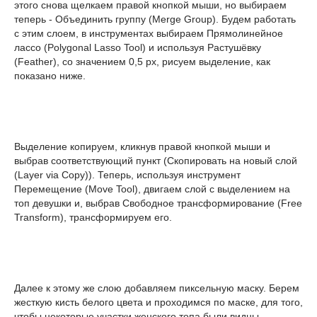
этого снова щелкаем правой кнопкой мыши, но выбираем
теперь - Объединить группу (Merge Group). Будем работать
с этим слоем, в инструментах выбираем Прямолинейное
лассо (Polygonal Lasso Tool) и используя Растушёвку
(Feather), со значением 0,5 рх, рисуем выделение, как
показано ниже.
Выделение копируем, кликнув правой кнопкой мыши и
выбрав соответствующий пункт (Скопировать на новый слой
(Layer via Copy)). Теперь, используя инструмент
Перемещение (Move Tool), двигаем слой с выделением на
топ девушки и, выбрав Свободное трансформирование (Free
Transform), трансформируем его.
Далее к этому же слою добавляем пиксельную маску. Берем
жесткую кисть белого цвета и проходимся по маске, для того,
чтобы некоторые участки женского топа были видны.