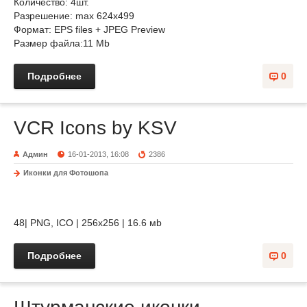
Количество: 4шт.
Разрешение: max 624x499
Формат: EPS files + JPEG Preview
Размер файла:11 Мb
Подробнее
0
VCR Icons by KSV
Админ
16-01-2013, 16:08
2386
Иконки для Фотошопа
48| PNG, ICO | 256x256 | 16.6 мb
Подробнее
0