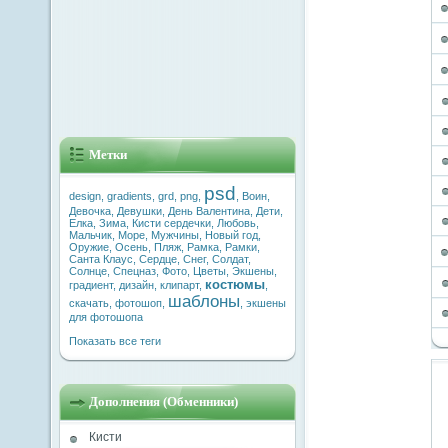
Метки
psd
design
,
gradients
,
grd
,
png
,
,
Воин
,
Девочка
,
Девушки
,
День Валентина
,
Дети
,
Елка
,
Зима
,
Кисти сердечки
,
Любовь
,
Мальчик
,
Море
,
Мужчины
,
Новый год
,
Оружие
,
Осень
,
Пляж
,
Рамка
,
Рамки
,
Санта Клаус
,
Сердце
,
Снег
,
Солдат
,
Солнце
,
Спецназ
,
Фото
,
Цветы
,
Экшены
,
костюмы
градиент
,
дизайн
,
клипарт
,
,
шаблоны
скачать
,
фотошоп
,
,
экшены
для фотошопа
Показать все теги
Дополнения (Обменники)
Кисти