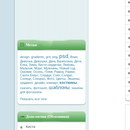
Метки
psd
design
,
gradients
,
grd
,
png
,
,
Воин
,
Девочка
,
Девушки
,
День Валентина
,
Дети
,
Елка
,
Зима
,
Кисти сердечки
,
Любовь
,
Мальчик
,
Море
,
Мужчины
,
Новый год
,
Оружие
,
Осень
,
Пляж
,
Рамка
,
Рамки
,
Санта Клаус
,
Сердце
,
Снег
,
Солдат
,
Солнце
,
Спецназ
,
Фото
,
Цветы
,
Экшены
,
костюмы
градиент
,
дизайн
,
клипарт
,
,
шаблоны
скачать
,
фотошоп
,
,
экшены
для фотошопа
Показать все теги
Дополнения (Обменники)
Кисти