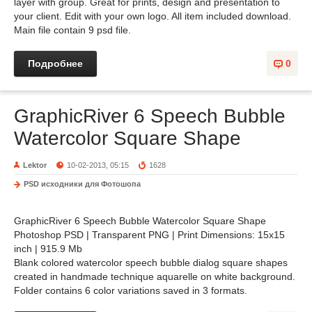
layer with group. Great for prints, design and presentation to
your client. Edit with your own logo. All item included download.
Main file contain 9 psd file.
Подробнее
0
GraphicRiver 6 Speech Bubble
Watercolor Square Shape
Lektor
10-02-2013, 05:15
1628
PSD исходники для Фотошопа
GraphicRiver 6 Speech Bubble Watercolor Square Shape
Photoshop PSD | Transparent PNG | Print Dimensions: 15x15
inch | 915.9 Mb
Blank colored watercolor speech bubble dialog square shapes
created in handmade technique aquarelle on white background.
Folder contains 6 color variations saved in 3 formats.