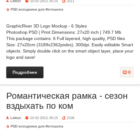
Lektor
10-02-2013, 05:15
2511
PSD исходники для Фотошопа
GraphicRiver 3D Logo Mockup - 6 Styles
Photoshop PSD | Print Dimensions: 27x20 inch | 749.7 Mb
This package contains: 6 Full layered, high quality, PSD files
Size: 27x20cm (3189x2362pixles), 300dpi. Easily editable Smart
objects. Simply double click on the smart object layer, place your
logo and save!
Подробнее
0
Романтическая рамка - сезон
вздыхать по ком
Lektor
10-02-2013, 05:15
2106
PSD исходники для Фотошопа