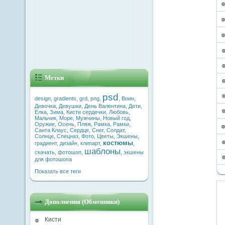
Метки
psd
design
,
gradients
,
grd
,
png
,
,
Воин
,
Девочка
,
Девушки
,
День Валентина
,
Дети
,
Елка
,
Зима
,
Кисти сердечки
,
Любовь
,
Мальчик
,
Море
,
Мужчины
,
Новый год
,
Оружие
,
Осень
,
Пляж
,
Рамка
,
Рамки
,
Санта Клаус
,
Сердце
,
Снег
,
Солдат
,
Солнце
,
Спецназ
,
Фото
,
Цветы
,
Экшены
,
костюмы
градиент
,
дизайн
,
клипарт
,
,
шаблоны
скачать
,
фотошоп
,
,
экшены
для фотошопа
Показать все теги
Дополнения (Обменники)
Кисти